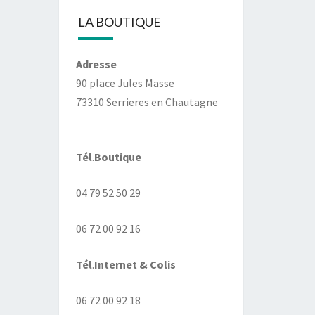
LA BOUTIQUE
Adresse
90 place Jules Masse
73310 Serrieres en Chautagne
Tél
.
Boutique
04 79 52 50 29
06 72 00 92 16
Tél
.
Internet
& Colis
06 72 00 92 18