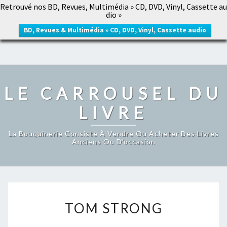
Retrouvé nos BD, Revues, Multimédia » CD, DVD, Vinyl, Cassette au
LE CARROUSEL DU LIVRE
dio »
Togg
navig
BD, Revues & Multimédia » CD, DVD, Vinyl, Cassette audio
LE CARROUSEL DU
LIVRE
La Bouquinerie Consiste À Vendre Ou Acheter Des Livres
Anciens Ou D’occasion
TOM
TOM STRONG
STRONG