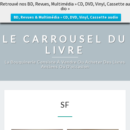
Retrouvé nos BD, Revues, Multimédia » CD, DVD, Vinyl, Cassette au
LE CARROUSEL DU LIVRE
dio »
Togg
navig
BD, Revues & Multimédia » CD, DVD, Vinyl, Cassette audio
LE CARROUSEL DU
LIVRE
La Bouquinerie Consiste À Vendre Ou Acheter Des Livres
Anciens Ou D’occasion
SF
SF