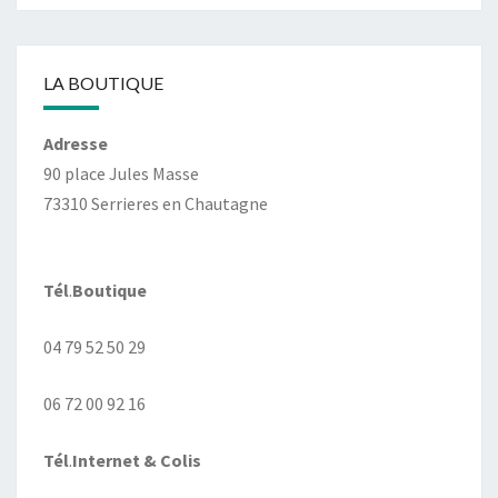
LA BOUTIQUE
Adresse
90 place Jules Masse
73310 Serrieres en Chautagne
Tél
.
Boutique
04 79 52 50 29
06 72 00 92 16
Tél
.
Internet
& Colis