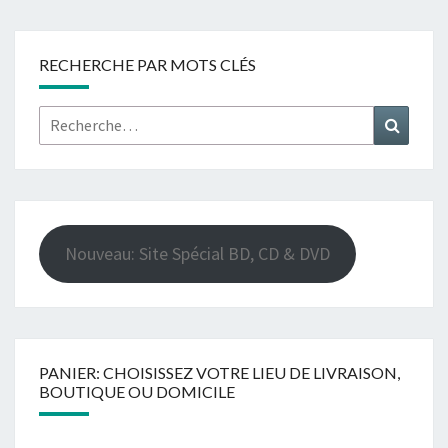
RECHERCHE PAR MOTS CLÉS
Rechercher :
Recher
Nouveau: Site Spécial BD, CD & DVD
PANIER: CHOISISSEZ VOTRE LIEU DE LIVRAISON,
BOUTIQUE OU DOMICILE