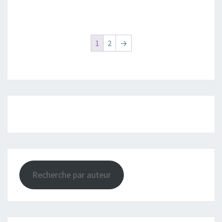
1
2
→
Recherche par auteur