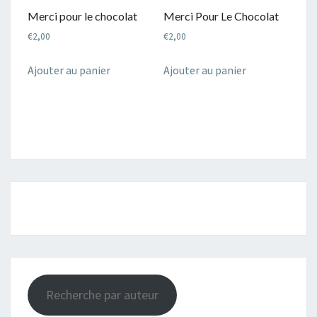
récent
Merci pour le chocolat
Merci Pour Le Chocolat
au
€
2,00
€
2,00
plus
ancien
Ajouter au panier
Ajouter au panier
Recherche par auteur