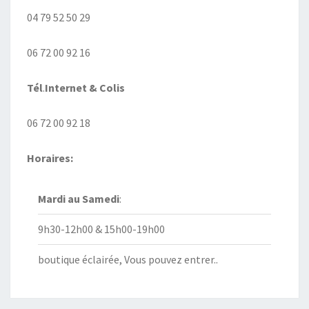
04 79 52 50 29
06 72 00 92 16
Tél
.
Internet
& Colis
06 72 00 92 18
Horaires:
Mardi au
Samedi
:
9h30-12h00 & 15h00-19h00
boutique éclairée, Vous pouvez entrer..