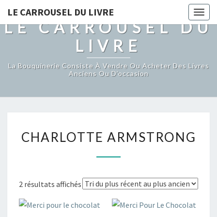
LE CARROUSEL DU LIVRE
Togg
LE CARROUSEL DU
navig
LIVRE
La Bouquinerie Consiste À Vendre Ou Acheter Des Livres
Anciens Ou D’occasion
CHARLOTTE
CHARLOTTE ARMSTRONG
ARMSTRONG
Trié
2 résultats affichés
du
plus