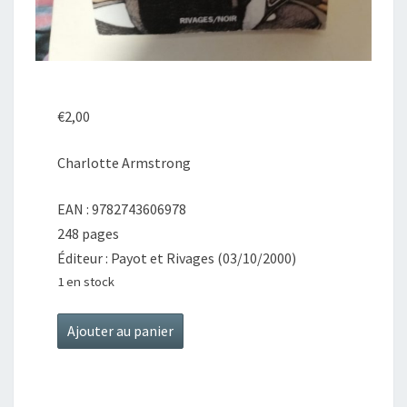
€
2,00
Charlotte Armstrong
EAN : 9782743606978
248 pages
Éditeur : Payot et Rivages (03/10/2000)
1 en stock
quantité
Ajouter au panier
de
Merci
pour