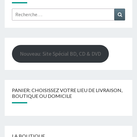
Rechercher :
Recher
Nouveau: Site Spécial BD, CD & DVD
PANIER: CHOISISSEZ VOTRE LIEU DE LIVRAISON,
BOUTIQUE OU DOMICILE
LA BOUTIQUE