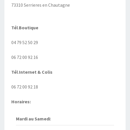
73310 Serrieres en Chautagne
Tél
.
Boutique
04 79 52 50 29
06 72 00 92 16
Tél
.
Internet
& Colis
06 72 00 92 18
Horaires:
Mardi au
Samedi
: