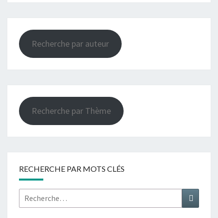
Recherche par auteur
Recherche par Thème
RECHERCHE PAR MOTS CLÉS
Rechercher :
Recher