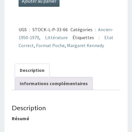
Ajouter au panier
de
Solitude
en
UGS :
STOCK-L-P-33-66
Catégories :
Ancien-
commun
1950-1970
,
Littérature
Étiquettes :
Etat
Correct
,
Format Poche
,
Margaret Kennedy
Description
Informations complémentaires
Description
Résumé