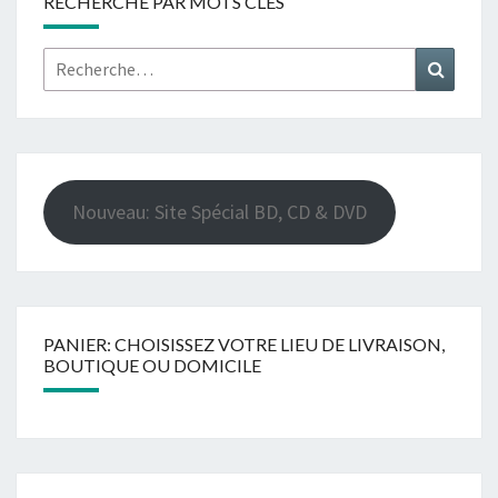
RECHERCHE PAR MOTS CLÉS
Rechercher :
Recher
Nouveau: Site Spécial BD, CD & DVD
PANIER: CHOISISSEZ VOTRE LIEU DE LIVRAISON,
BOUTIQUE OU DOMICILE