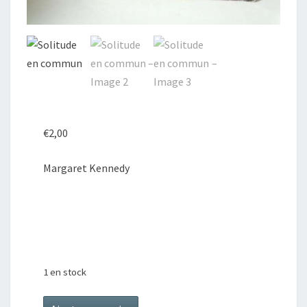
€
2,00
Margaret Kennedy
1 en stock
quantité