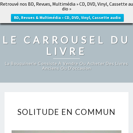
Retrouvé nos BD, Revues, Multimédia » CD, DVD, Vinyl, Cassette au
LE CARROUSEL DU LIVRE
dio »
Togg
navig
BD, Revues & Multimédia » CD, DVD, Vinyl, Cassette audio
LE CARROUSEL DU
LIVRE
La Bouquinerie Consiste À Vendre Ou Acheter Des Livres
Anciens Ou D’occasion
SOLITUDE
SOLITUDE EN COMMUN
EN
COMMUN