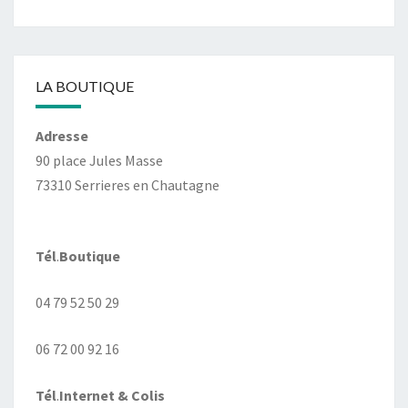
LA BOUTIQUE
Adresse
90 place Jules Masse
73310 Serrieres en Chautagne
Tél
.
Boutique
04 79 52 50 29
06 72 00 92 16
Tél
.
Internet
& Colis