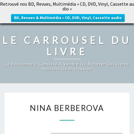
Retrouvé nos BD, Revues, Multimédia » CD, DVD, Vinyl, Cassette au
LE CARROUSEL DU LIVRE
dio »
Togg
navig
BD, Revues & Multimédia » CD, DVD, Vinyl, Cassette audio
LE CARROUSEL DU
LIVRE
La Bouquinerie Consiste À Vendre Ou Acheter Des Livres
Anciens Ou D’occasion
NINA
NINA BERBEROVA
BERBEROVA