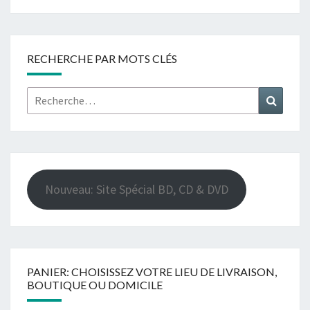
RECHERCHE PAR MOTS CLÉS
Rechercher :
Recher
Nouveau: Site Spécial BD, CD & DVD
PANIER: CHOISISSEZ VOTRE LIEU DE LIVRAISON,
BOUTIQUE OU DOMICILE