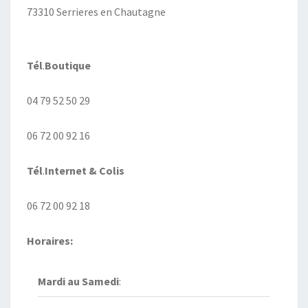
73310 Serrieres en Chautagne
Tél
.
Boutique
04 79 52 50 29
06 72 00 92 16
Tél
.
Internet
& Colis
06 72 00 92 18
Horaires:
Mardi au
Samedi
: