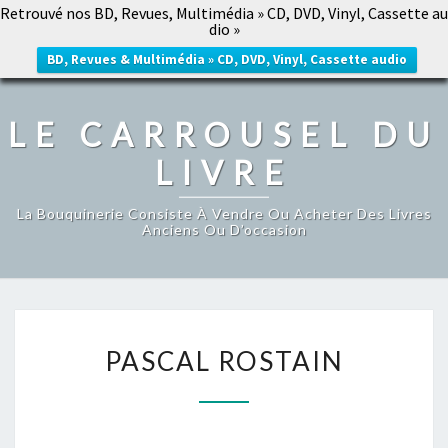
Retrouvé nos BD, Revues, Multimédia » CD, DVD, Vinyl, Cassette au
LE CARROUSEL DU LIVRE
dio »
Togg
navig
BD, Revues & Multimédia » CD, DVD, Vinyl, Cassette audio
LE CARROUSEL DU
LIVRE
La Bouquinerie Consiste À Vendre Ou Acheter Des Livres
Anciens Ou D’occasion
PASCAL
PASCAL ROSTAIN
ROSTAIN