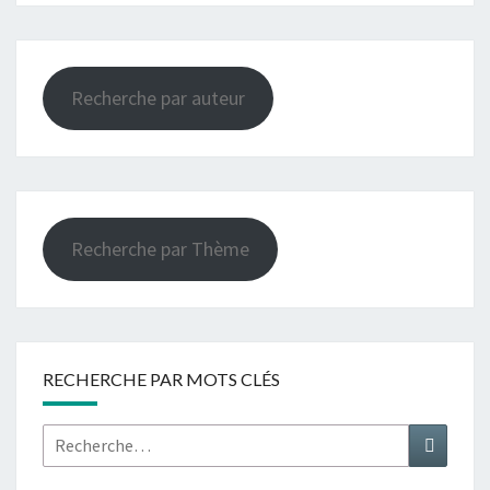
Recherche par auteur
Recherche par Thème
RECHERCHE PAR MOTS CLÉS
Rechercher :
Recher