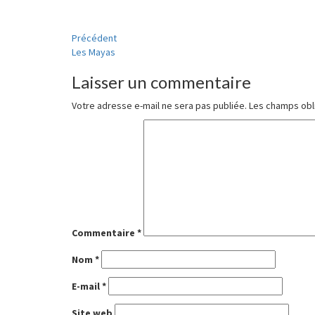
Navigation
Précédent
Les Mayas
d'article
Laisser un commentaire
Votre adresse e-mail ne sera pas publiée.
Les champs obl
Commentaire
*
Nom
*
E-mail
*
Site web