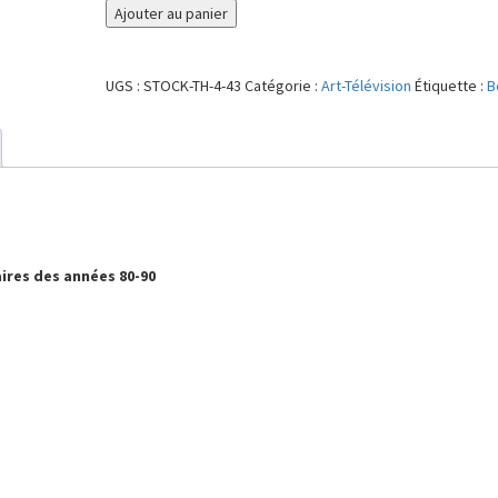
quantité
Ajouter au panier
de
Au
chic
UGS :
STOCK-TH-4-43
Catégorie :
Art-Télévision
Étiquette :
B
Deschiens
aires des années 80-90