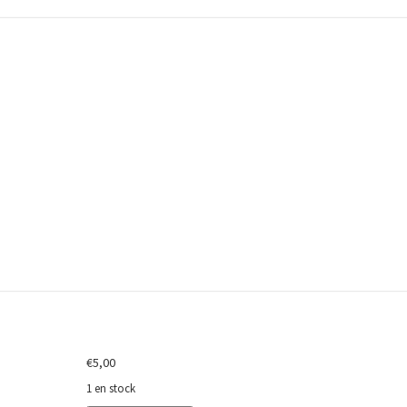
u acheter des livres anciens ou d’
€
5,00
1 en stock