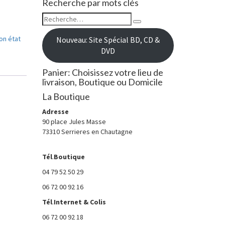
Recherche par mots clés
Rechercher :
Recherche
on état
Nouveau: Site Spécial BD, CD &
DVD
Panier: Choisissez votre lieu de
livraison, Boutique ou Domicile
La Boutique
Adresse
90 place Jules Masse
73310 Serrieres en Chautagne
Tél
.
Boutique
04 79 52 50 29
06 72 00 92 16
Tél
.
Internet
& Colis
06 72 00 92 18