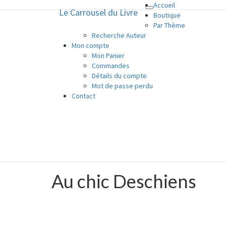
Accueil
Le Carrousel du Livre
Toggle
Le Carrousel du Livre
Boutique
navigation
Par Thème
Recherche Auteur
La bouquinerie consiste à vendre o
Mon compte
Mon Panier
Commandes
Détails du compte
Mot de passe perdu
Contact
Au chic Deschiens
Au
chic
Deschiens