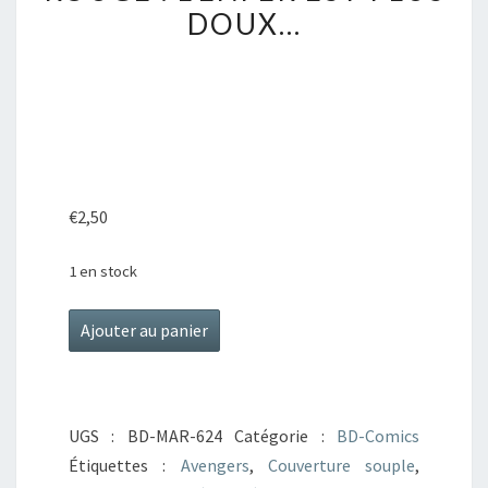
1.
DOUX…
MISS
HULK
ROUGE
:
L’ENFER
EST
€
2,50
PLUS
DOUX…
1 en stock
quantité
Ajouter au panier
de
Avengers
Hors
UGS :
BD-MAR-624
Catégorie :
BD-Comics
série
Étiquettes :
Avengers
,
Couverture souple
,
(The)