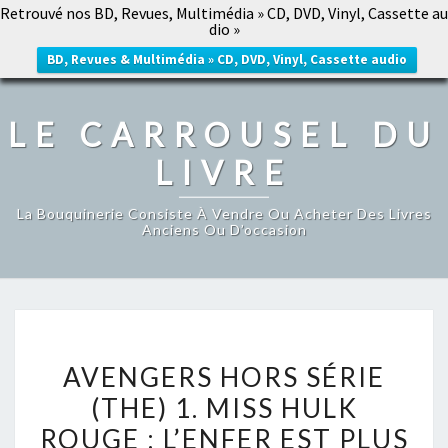
Retrouvé nos BD, Revues, Multimédia » CD, DVD, Vinyl, Cassette au
LE CARROUSEL DU LIVRE
dio »
Togg
navig
BD, Revues & Multimédia » CD, DVD, Vinyl, Cassette audio
LE CARROUSEL DU
LIVRE
La Bouquinerie Consiste À Vendre Ou Acheter Des Livres
Anciens Ou D’occasion
AVENGERS
AVENGERS HORS SÉRIE
HORS
(THE) 1. MISS HULK
SÉRIE
ROUGE : L’ENFER EST PLUS
(THE)