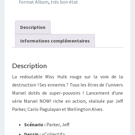
format Album
,
trés bon état
1.
Miss
Hulk
Description
Rouge
:
Informations complémentaires
l'enfer
est
plus
Description
doux...
La redoutable Miss Hulk rouge sur la voie de la
destruction ! Ses ennemis ? Tous les êtres de l’univers
Marvel dotés de super-pouvoirs ! Lancement d’une
série Marvel NOW! riche en action, réalisée par Jeff
Parker, Carlo Pagulayan et Wellington Alves.
Scénario :
Parker, Jeff
Dessin :
<Collectif>