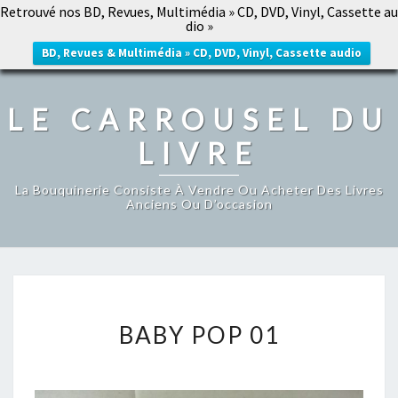
Retrouvé nos BD, Revues, Multimédia » CD, DVD, Vinyl, Cassette au
LE CARROUSEL DU LIVRE
dio »
Togg
navig
BD, Revues & Multimédia » CD, DVD, Vinyl, Cassette audio
LE CARROUSEL DU
LIVRE
La Bouquinerie Consiste À Vendre Ou Acheter Des Livres
Anciens Ou D’occasion
BABY
BABY POP 01
POP
01