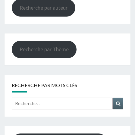
Recherche par auteur
Recherche par Thème
RECHERCHE PAR MOTS CLÉS
Rechercher :
Recher