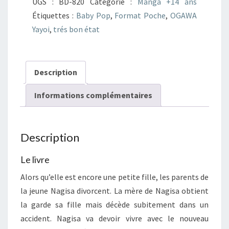
UGS :
BD-820
Catégorie :
Manga +14 ans
01
Étiquettes :
Baby Pop
,
Format Poche
,
OGAWA
Yayoi
,
trés bon état
Description
Informations complémentaires
Description
Le livre
Alors qu’elle est encore une petite fille, les parents de
la jeune Nagisa divorcent. La mère de Nagisa obtient
la garde sa fille mais décède subitement dans un
accident. Nagisa va devoir vivre avec le nouveau