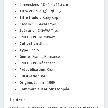
Dimensions :
18 x 1.4 x 11.5 cm
Titre VO
: ベイビーポップ
Titre traduit
: Baby Bop
Dessin :
: OGAWA Yayoi
Scénario :
: OGAWA Yayoi
Editeur VF
: Kurokawa
Collection
: Shojo
Type
: Shojo
Genre
: Drame, Romance
Editeur VO
: Kôdansha
Prépublication
: Kiss
Illustration
: n&b
Origine
: Japon – 1999
Commercialisation
:
stoppée
L’auteur
Ancienne journaliste, Ogawa Yayoi est une mangaka