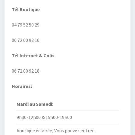
Tél
.
Boutique
04 79 52 50 29
06 72 00 92 16
Tél
.
Internet
& Colis
06 72 00 92 18
Horaires:
Mardi au
Samedi
:
9h30-12h00 & 15h00-19h00
boutique éclairée, Vous pouvez entrer..