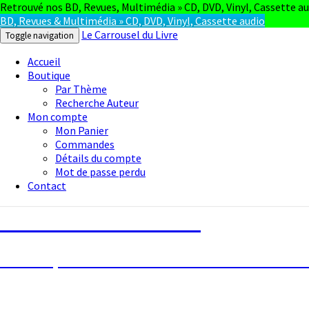
Retrouvé nos BD, Revues, Multimédia » CD, DVD, Vinyl, Cassette au
BD, Revues & Multimédia » CD, DVD, Vinyl, Cassette audio
Le Carrousel du Livre
Toggle navigation
Accueil
Boutique
Par Thème
Recherche Auteur
Mon compte
Mon Panier
Commandes
Détails du compte
Mot de passe perdu
Contact
Le Carrousel du Livre
La bouquinerie consiste à vendre ou achete