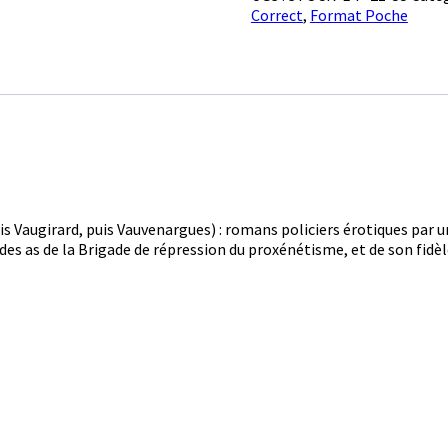
Correct
,
Format Poche
N°12
-
Le
jeu
du
cavalier
uis Vaugirard, puis Vauvenargues) : romans policiers érotiques par 
s des as de la Brigade de répression du proxénétisme, et de son fid