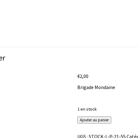
er
€
2,00
Brigade Mondaine
1 en stock
quantité
Ajouter au panier
de
Brigade
UGS :
STOCK-L-P-21-55
Catég
Mondaine