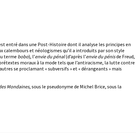
 est entré dans une Post-Histoire dont il analyse les principes en
ux calembours et néologismes qu’il a introduits par son style
 du terme
bobo
), l’
envie du pénal
(d’après l’
envie du pénis
de Freud,
rétextes moraux à la mode tels que l’antiracisme, la lutte contre
autres se proclamant « subversifs » et « dérangeants » mais
des Mondaines
, sous le pseudonyme de Michel Brice, sous la