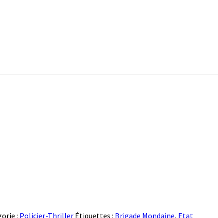
orie :
Policier-Thriller
Étiquettes :
Brigade Mondaine
,
Etat