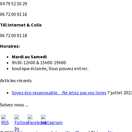
04 79 52 50 29
06 72 00 92 16
Tél
.
Internet
& Colis
06 72 00 92 18
Horaires:
Mardi au
Samedi
:
9h30-12h00 & 15h00-19h00
boutique éclairée, Vous pouvez entrer..
Articles récents
Soyez éco responsable…Ne jetez pas vos livres
7 juillet 202
Suivez-nous …