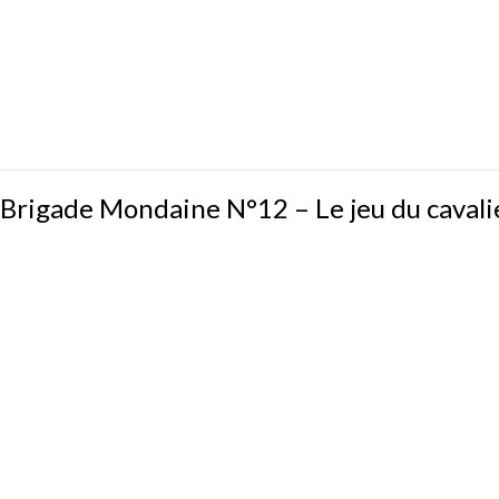
Brigade
Brigade Mondaine N°12 – Le jeu du cavali
Mondaine
N°12
–
Le
jeu
du
cavalier