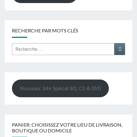
RECHERCHE PAR MOTS CLÉS
Rechercher :
Recher
Nouveau: Site Spécial BD, CD & DVD
PANIER: CHOISISSEZ VOTRE LIEU DE LIVRAISON,
BOUTIQUE OU DOMICILE