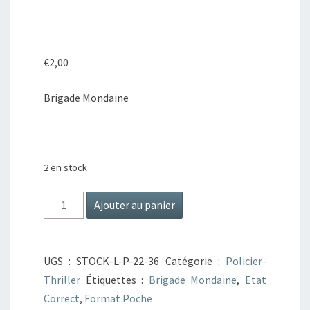
SAINT-
TROPEZ
€
2,00
Brigade Mondaine
2 en stock
quantité
Ajouter au panier
de
Brigade
Mondaine
UGS :
STOCK-L-P-22-36
Catégorie :
Policier-
N°76
Thriller
Étiquettes :
Brigade Mondaine
,
Etat
Les
Correct
,
Format Poche