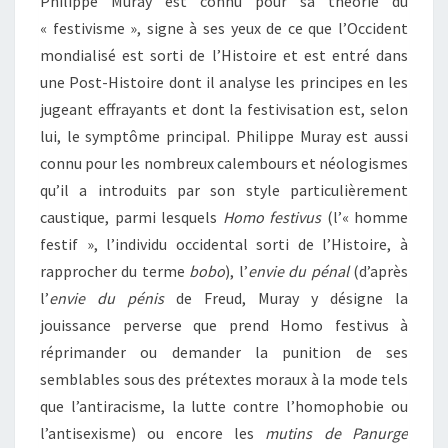
Philippe Muray est connu pour sa théorie du
« festivisme », signe à ses yeux de ce que l’Occident
mondialisé est sorti de l’Histoire et est entré dans
une Post-Histoire dont il analyse les principes en les
jugeant effrayants et dont la festivisation est, selon
lui, le symptôme principal. Philippe Muray est aussi
connu pour les nombreux calembours et néologismes
qu’il a introduits par son style particulièrement
caustique, parmi lesquels
Homo festivus
(l’« homme
festif », l’individu occidental sorti de l’Histoire, à
rapprocher du terme
bobo
), l’
envie du pénal
(d’après
l’
envie du pénis
de Freud, Muray y désigne la
jouissance perverse que prend Homo festivus à
réprimander ou demander la punition de ses
semblables sous des prétextes moraux à la mode tels
que l’antiracisme, la lutte contre l’homophobie ou
l’antisexisme) ou encore les
mutins de Panurge