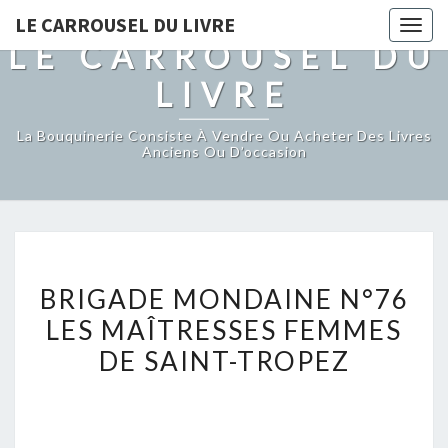
LE CARROUSEL DU LIVRE
Togg
LE CARROUSEL DU
navig
LIVRE
La Bouquinerie Consiste À Vendre Ou Acheter Des Livres
Anciens Ou D’occasion
BRIGADE
BRIGADE MONDAINE N°76
MONDAINE
LES MAÎTRESSES FEMMES
N°76
DE SAINT-TROPEZ
LES
MAÎTRESSES
FEMMES
DE