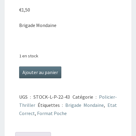
€
1,50
Brigade Mondaine
1 en stock
quantité
Ajouter au panier
de
Brigade
Mondaine
UGS :
STOCK-L-P-22-43
Catégorie :
Policier-
N°83
Thriller
Étiquettes :
Brigade Mondaine
,
Etat
L'allumeuse
Correct
,
Format Poche