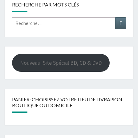
RECHERCHE PAR MOTS CLÉS
Rechercher :
Recher
Nouveau: Site Spécial BD, CD & DVD
PANIER: CHOISISSEZ VOTRE LIEU DE LIVRAISON,
BOUTIQUE OU DOMICILE