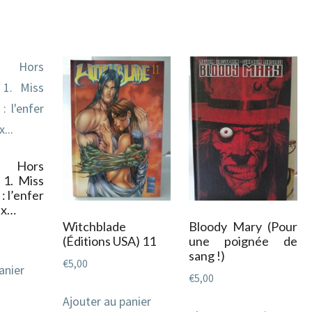
s Hors
 1. Miss
: l’enfer
ux…
Witchblade
Bloody Mary (Pour
(Éditions USA) 11
une poignée de
sang !)
€
5,00
anier
€
5,00
Ajouter au panier