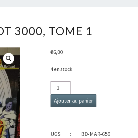
CAMELOT
T 3000, TOME 1
3000,
TOME
1
€
6,00
4 en stock
quantité
de
Ajouter au panier
Camelot
3000,
tome
1
UGS :
BD-MAR-659