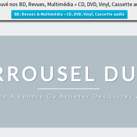
uvé nos BD, Revues, Multimédia » CD, DVD, Vinyl, Cassette a
ACCUE
BD, Revues & Multimédia » CD, DVD, Vinyl, Cassette audio
RROUSEL DU
te À Vendre Ou Acheter Des Livres