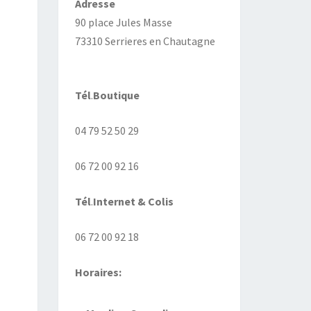
Adresse
90 place Jules Masse
73310 Serrieres en Chautagne
Tél
.
Boutique
04 79 52 50 29
06 72 00 92 16
Tél
.
Internet
& Colis
06 72 00 92 18
Horaires: