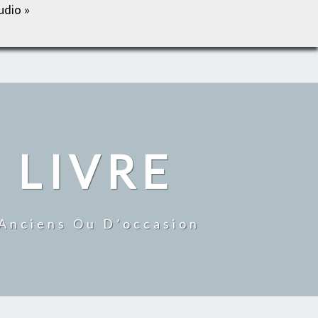
udio »
IL
BOUTIQUE
MON COMPTE
CONTACT
 LIVRE
 Anciens Ou D’occasion