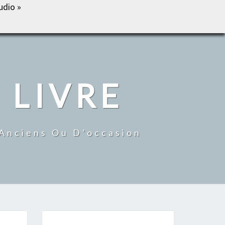
udio »
IL
BOUTIQUE
MON COMPTE
CONTACT
 LIVRE
 Anciens Ou D’occasion