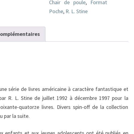
Chair de poule
,
Format
malheur
Poche
,
R. L. Stine
complémentaires
une série de livres américaine à caractère fantastique et
 par R. L. Stine de
juillet 1992
à
décembre 1997
pour la
oixante-quatorze livres. Divers spin-off de la collection
u par la suite.
x enfants et aux jeunes adolescents ont été publiés en