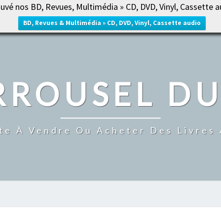
uvé nos BD, Revues, Multimédia » CD, DVD, Vinyl, Cassette a
ACCUE
BD, Revues & Multimédia » CD, DVD, Vinyl, Cassette audio
RROUSEL DU
te À Vendre Ou Acheter Des Livres