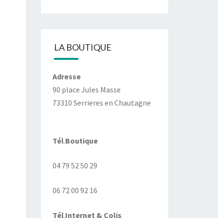
LA BOUTIQUE
Adresse
90 place Jules Masse
73310 Serrieres en Chautagne
Tél
.
Boutique
04 79 52 50 29
06 72 00 92 16
Tél
.
Internet
& Colis