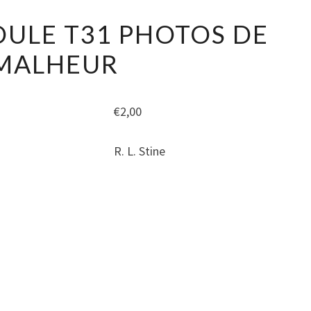
CHAIR
OULE T31 PHOTOS DE
DE
MALHEUR
POULE
T31
PHOTOS
€
2,00
DE
MALHEUR
R. L. Stine