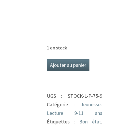
1 en stock
quantité
Ajouter au panier
de
Chair
de
UGS :
STOCK-L-P-75-9
poule
Catégorie :
Jeunesse-
T31
Lecture 9-11 ans
Photos
Étiquettes :
Bon état
,
de