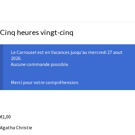
Cinq
Cinq heures vingt-cinq
heures
vingt-
cinq
Le Carrousel est en Vacances jusqu'au mercredi 27 aout
2026.
Aucune commande possible.
Merci pour votre compréhension.
€
1,00
Agatha Christie