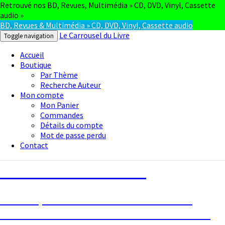
Retrouvé nos BD, Revues, Multimédia » CD, DVD, Vinyl, Cassette
audio »
BD, Revues & Multimédia » CD, DVD, Vinyl, Cassette audio
Le Carrousel du Livre
Toggle navigation
Accueil
Boutique
Par Thème
Recherche Auteur
Mon compte
Mon Panier
Commandes
Détails du compte
Mot de passe perdu
Contact
Le Carrousel du Livre
La bouquinerie consiste à vendre ou
acheter des livres anciens ou d’occasion