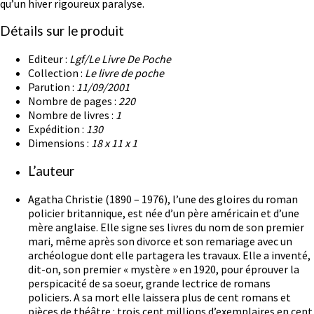
qu’un hiver rigoureux paralyse.
Détails sur le produit
Editeur :
Lgf/Le Livre De Poche
Collection :
Le livre de poche
Parution :
11/09/2001
Nombre de pages :
220
Nombre de livres :
1
Expédition :
130
Dimensions :
18 x 11 x 1
L’auteur
Agatha Christie (1890 – 1976), l’une des gloires du roman
policier britannique, est née d’un père américain et d’une
mère anglaise. Elle signe ses livres du nom de son premier
mari, même après son divorce et son remariage avec un
archéologue dont elle partagera les travaux. Elle a inventé,
dit-on, son premier « mystère » en 1920, pour éprouver la
perspicacité de sa soeur, grande lectrice de romans
policiers. A sa mort elle laissera plus de cent romans et
pièces de théâtre : trois cent millions d’exemplaires en cent