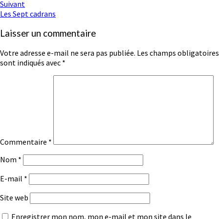
d'article
Suivant
Les Sept cadrans
Laisser un commentaire
Votre adresse e-mail ne sera pas publiée.
Les champs obligatoires
sont indiqués avec
*
Commentaire
*
Nom
*
E-mail
*
Site web
Enregistrer mon nom, mon e-mail et mon site dans le