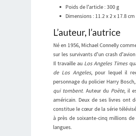
Poids de l’article :
300 g
Dimensions :
11.2 x 2 x 17.8 cm
L’auteur, l’autrice
Né en 1956, Michael Connelly commen
sur les survivants d’un crash d’avion 
Il travaille au
Los Angeles Times
qua
de Los Angeles
, pour lequel il r
personnage du policier Harry Bosch
qui tombent
. Auteur du
Poète
, il
américain. Deux de ses livres ont 
constitue le cœur de la série télévi
à près de soixante-cinq millions de
langues.