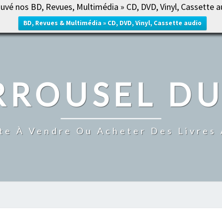
uvé nos BD, Revues, Multimédia » CD, DVD, Vinyl, Cassette a
ACCUE
BD, Revues & Multimédia » CD, DVD, Vinyl, Cassette audio
RROUSEL DU
te À Vendre Ou Acheter Des Livres