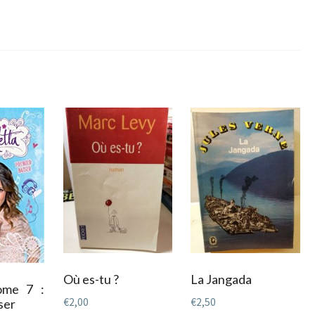
Où es-tu ?
La Jangada
tome 7 :
€
2,00
€
2,50
ser