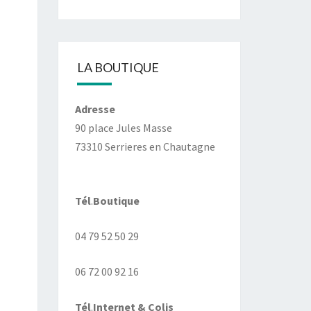
LA BOUTIQUE
Adresse
90 place Jules Masse
73310 Serrieres en Chautagne
Tél
.
Boutique
04 79 52 50 29
06 72 00 92 16
Tél
.
Internet
& Colis