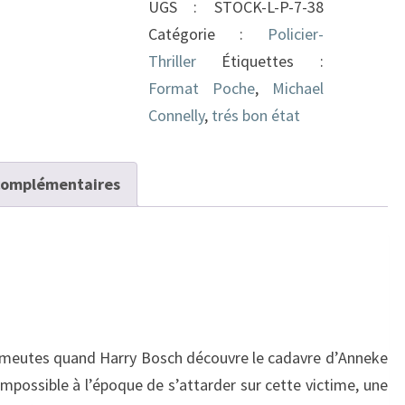
UGS :
STOCK-L-P-7-38
ville
Catégorie :
Policier-
en
Thriller
Étiquettes :
feu
Format Poche
,
Michael
Connelly
,
trés bon état
complémentaires
 émeutes quand Harry Bosch découvre le cadavre d’Anneke
Impossible à l’époque de s’attarder sur cette victime, une