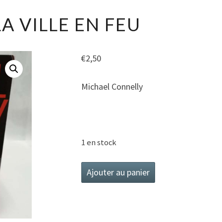
DANS
A VILLE EN FEU
LA
VILLE
EN
€
2,50
FEU
Michael Connelly
1 en stock
quantité
Ajouter au panier
de
Dans
la