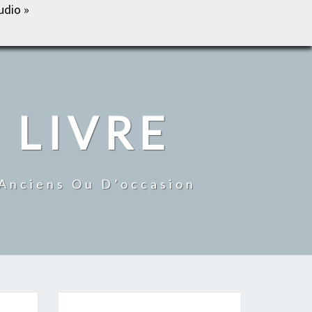
udio »
IL
BOUTIQUE
MON COMPTE
CONTACT
 LIVRE
 Anciens Ou D’occasion