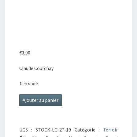
€
3,00
Claude Courchay
1 en stock
quantité
Ajouter au panier
de
Des
journées
UGS :
STOCK-LG-27-19
Catégorie :
Terroir
ocre