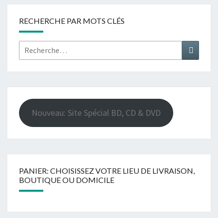
RECHERCHE PAR MOTS CLÉS
Rechercher :
Recher
Nouveau: Site Spécial BD, CD & DVD
PANIER: CHOISISSEZ VOTRE LIEU DE LIVRAISON,
BOUTIQUE OU DOMICILE