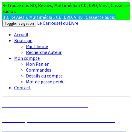
Retrouvé nos BD, Revues, Multimédia » CD, DVD, Vinyl, Cassette
audio »
BD, Revues & Multimédia » CD, DVD, Vinyl, Cassette audio
Le Carrousel du Livre
Toggle navigation
Accueil
Boutique
Par Thème
Recherche Auteur
Mon compte
Mon Panier
Commandes
Détails du compte
Mot de passe perdu
Contact
Le Carrousel du Livre
La bouquinerie consiste à vendre ou
acheter des livres anciens ou d’occasion