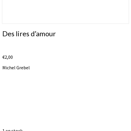
Des
Des lires d’amour
lires
d’amour
€
2,00
Michel Grebel
1 en stock