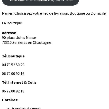
Panier: Choisissez votre lieu de livraison, Boutique ou Domicile
La Boutique
Adresse
90 place Jules Masse
73310 Serrieres en Chautagne
Tél
.
Boutique
04 79 52 50 29
06 72 00 92 16
Tél
.
Internet
& Colis
06 72 00 92 18
Horaires:
Mardi au
Samedi
: