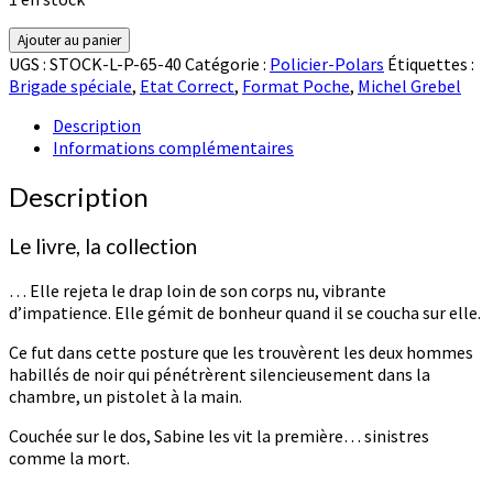
quantité
Ajouter au panier
de
UGS :
STOCK-L-P-65-40
Catégorie :
Policier-Polars
Étiquettes :
Des
Brigade spéciale
,
Etat Correct
,
Format Poche
,
Michel Grebel
lires
d'amour
Description
Informations complémentaires
Description
Le livre, la collection
… Elle rejeta le drap loin de son corps nu, vibrante
d’impatience. Elle gémit de bonheur quand il se coucha sur elle.
Ce fut dans cette posture que les trouvèrent les deux hommes
habillés de noir qui pénétrèrent silencieusement dans la
chambre, un pistolet à la main.
Couchée sur le dos, Sabine les vit la première… sinistres
comme la mort.