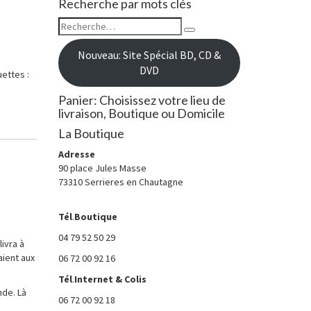
Recherche par mots clés
Rechercher :
Recherche
Nouveau: Site Spécial BD, CD &
DVD
uettes :
Panier: Choisissez votre lieu de
livraison, Boutique ou Domicile
La Boutique
Adresse
90 place Jules Masse
73310 Serrieres en Chautagne
Tél
.
Boutique
04 79 52 50 29
ivra à
aient aux
06 72 00 92 16
Tél
.
Internet
& Colis
nde. Là
06 72 00 92 18