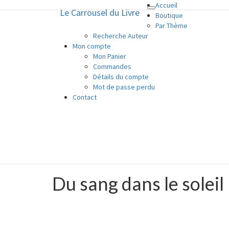
Accueil
Le Carrousel du Livre
Toggle
Le Carrousel du Livre
Boutique
navigation
Par Thème
Recherche Auteur
La bouquinerie consiste à vendre o
Mon compte
Mon Panier
Commandes
Détails du compte
Mot de passe perdu
Contact
Du sang dans le soleil
Du
sang
dans
le
soleil