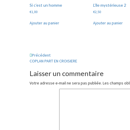
Si c’est un homme
L’île mystérieuse 2
€
1,00
€
2,50
Ajouter au panier
Ajouter au panier
Navigation
Précédent
COPLAN PART EN CROISIERE
d'article
Laisser un commentaire
Votre adresse e-mail ne sera pas publiée.
Les champs obl