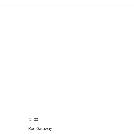
u acheter des livres anciens ou d’
€
2,00
Rod Garaway