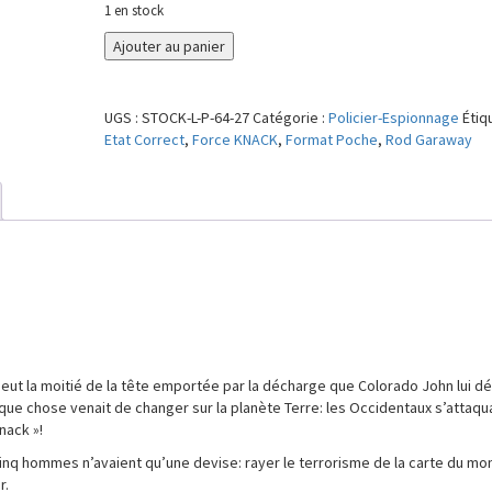
1 en stock
quantité
Ajouter au panier
de
Du
sang
UGS :
STOCK-L-P-64-27
Catégorie :
Policier-Espionnage
Étiq
dans
Etat Correct
,
Force KNACK
,
Format Poche
,
Rod Garaway
le
soleil
 eut la moitié de la tête emportée par la décharge que Colorado John lui dél
elque chose venait de changer sur la planète Terre: les Occidentaux s’attaqu
nack »!
cinq hommes n’avaient qu’une devise: rayer le terrorisme de la carte du mo
r.