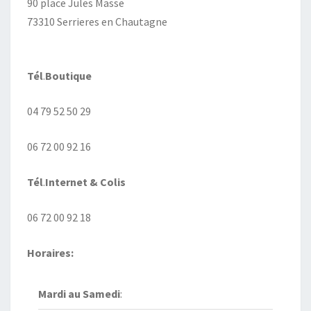
90 place Jules Masse
73310 Serrieres en Chautagne
Tél
.
Boutique
04 79 52 50 29
06 72 00 92 16
Tél
.
Internet
& Colis
06 72 00 92 18
Horaires:
Mardi au
Samedi
: