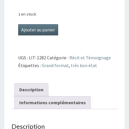
1 en stock
quantité
Ajouter au panier
de
Enquêtes
Et
UGS :
LIT-1282
Catégorie :
Récit et Témoignage
Témoignages
Étiquettes :
Grand format
,
trés bon état
4
histoires
Description
Informations complémentaires
Description