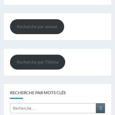
Recherche par auteur
Recherche par Thème
RECHERCHE PAR MOTS CLÉS
Rechercher :
Recher