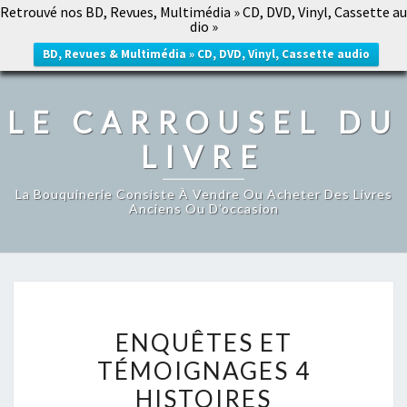
Retrouvé nos BD, Revues, Multimédia » CD, DVD, Vinyl, Cassette au
LE CARROUSEL DU LIVRE
dio »
Togg
navig
BD, Revues & Multimédia » CD, DVD, Vinyl, Cassette audio
LE CARROUSEL DU
LIVRE
La Bouquinerie Consiste À Vendre Ou Acheter Des Livres
Anciens Ou D’occasion
ENQUÊTES
ENQUÊTES ET
ET
TÉMOIGNAGES 4
TÉMOIGNAGES
HISTOIRES
4