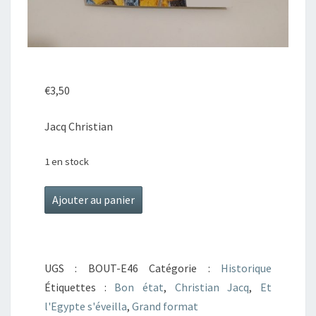
€
3,50
Jacq Christian
1 en stock
quantité
Ajouter au panier
de
Et
L'Egypte
UGS :
BOUT-E46
Catégorie :
Historique
S'éveilla
Étiquettes :
Bon état
,
Christian Jacq
,
Et
2
l'Egypte s'éveilla
,
Grand format
-