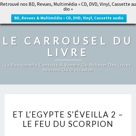
Retrouvé nos BD, Revues, Multimédia » CD, DVD, Vinyl, Cassette au
LE CARROUSEL DU LIVRE
dio »
Togg
navig
BD, Revues & Multimédia » CD, DVD, Vinyl, Cassette audio
LE CARROUSEL DU
LIVRE
La Bouquinerie Consiste À Vendre Ou Acheter Des Livres
Anciens Ou D’occasion
ET
ET L’EGYPTE S’ÉVEILLA 2 –
L’EGYPTE
LE FEU DU SCORPION
S’ÉVEILLA
2