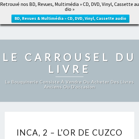
Retrouvé nos BD, Revues, Multimédia » CD, DVD, Vinyl, Cassette au
LE CARROUSEL DU LIVRE
dio »
Togg
navig
BD, Revues & Multimédia » CD, DVD, Vinyl, Cassette audio
LE CARROUSEL DU
LIVRE
La Bouquinerie Consiste À Vendre Ou Acheter Des Livres
Anciens Ou D’occasion
INCA,
INCA, 2 – L’OR DE CUZCO
2