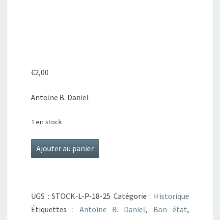
€
2,00
Antoine B. Daniel
1 en stock
quantité
Ajouter au panier
de
Inca,
2
UGS :
STOCK-L-P-18-25
Catégorie :
Historique
-
Étiquettes :
Antoine B. Daniel
,
Bon état
,
L'Or