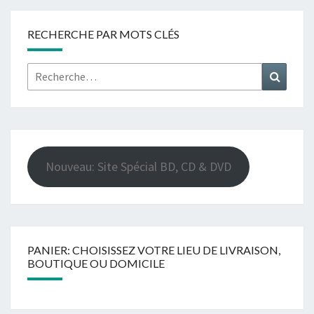
RECHERCHE PAR MOTS CLÉS
Rechercher :
Recher
Nouveau: Site Spécial BD, CD & DVD
PANIER: CHOISISSEZ VOTRE LIEU DE LIVRAISON,
BOUTIQUE OU DOMICILE