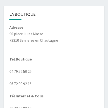
LA BOUTIQUE
Adresse
90 place Jules Masse
73310 Serrieres en Chautagne
Tél
.
Boutique
04 79 52 50 29
06 72 00 92 16
Tél
.
Internet
& Colis