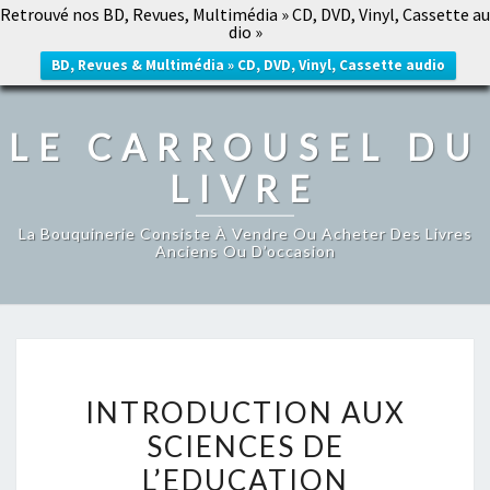
Retrouvé nos BD, Revues, Multimédia » CD, DVD, Vinyl, Cassette au
LE CARROUSEL DU LIVRE
dio »
Togg
navig
BD, Revues & Multimédia » CD, DVD, Vinyl, Cassette audio
LE CARROUSEL DU
LIVRE
La Bouquinerie Consiste À Vendre Ou Acheter Des Livres
Anciens Ou D’occasion
INTRODUCTION
INTRODUCTION AUX
AUX
SCIENCES DE
SCIENCES
L’EDUCATION
DE