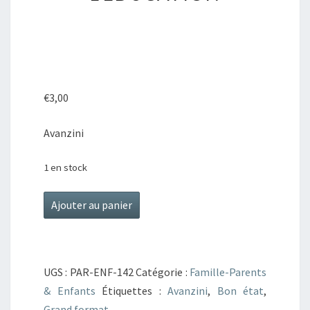
L’EDUCATION
€
3,00
Avanzini
1 en stock
quantité
Ajouter au panier
de
Introduction
aux
UGS :
PAR-ENF-142
Catégorie :
Famille-Parents
sciences
& Enfants
Étiquettes :
Avanzini
,
Bon état
,
de
Grand format