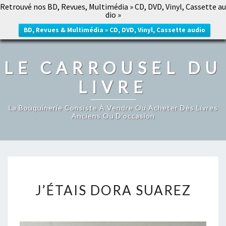
Retrouvé nos BD, Revues, Multimédia » CD, DVD, Vinyl, Cassette au
LE CARROUSEL DU LIVRE
dio »
Togg
navig
BD, Revues & Multimédia » CD, DVD, Vinyl, Cassette audio
LE CARROUSEL DU
LIVRE
La Bouquinerie Consiste À Vendre Ou Acheter Des Livres
Anciens Ou D’occasion
J’ÉTAIS
J’ÉTAIS DORA SUAREZ
DORA
SUAREZ