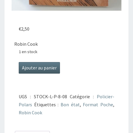
€
2,50
Robin Cook
1 en stock
quantité
Ajouter au panier
de
J'étais
Dora
UGS :
STOCK-L-P-8-08
Catégorie :
Policier-
Suarez
Polars
Étiquettes :
Bon état
,
Format Poche
,
Robin Cook