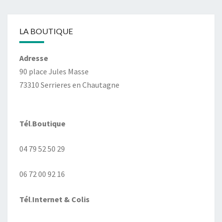
LA BOUTIQUE
Adresse
90 place Jules Masse
73310 Serrieres en Chautagne
Tél
.
Boutique
04 79 52 50 29
06 72 00 92 16
Tél
.
Internet
& Colis