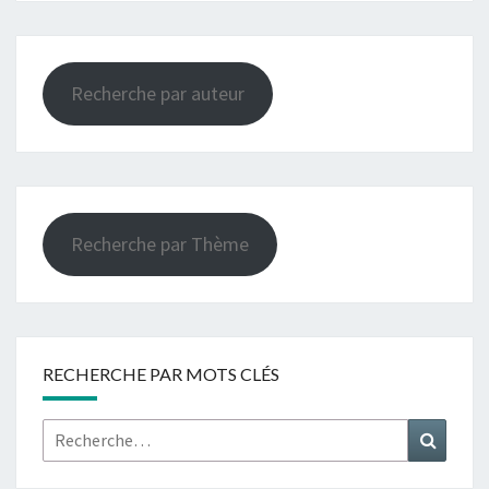
Recherche par auteur
Recherche par Thème
RECHERCHE PAR MOTS CLÉS
Rechercher :
Recher