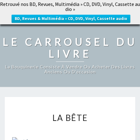
Retrouvé nos BD, Revues, Multimédia » CD, DVD, Vinyl, Cassette au
LE CARROUSEL DU LIVRE
dio »
Togg
navig
BD, Revues & Multimédia » CD, DVD, Vinyl, Cassette audio
LE CARROUSEL DU
LIVRE
La Bouquinerie Consiste À Vendre Ou Acheter Des Livres
Anciens Ou D’occasion
LA
LA BÊTE
BÊTE