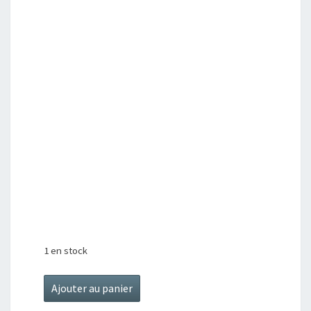
1 en stock
quantité
Ajouter au panier
de