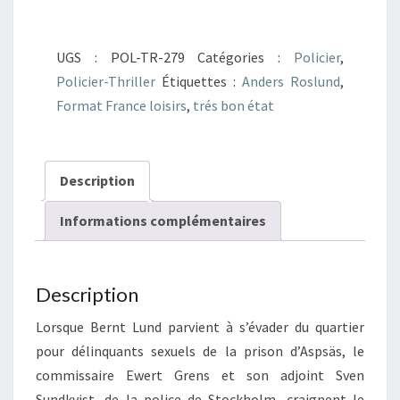
La
bête
UGS :
POL-TR-279
Catégories :
Policier
,
Policier-Thriller
Étiquettes :
Anders Roslund
,
Format France loisirs
,
trés bon état
Description
Informations complémentaires
Description
Lorsque Bernt Lund parvient à s’évader du quartier
pour délinquants sexuels de la prison d’Aspsäs, le
commissaire Ewert Grens et son adjoint Sven
Sundkvist, de la police de Stockholm, craignent le