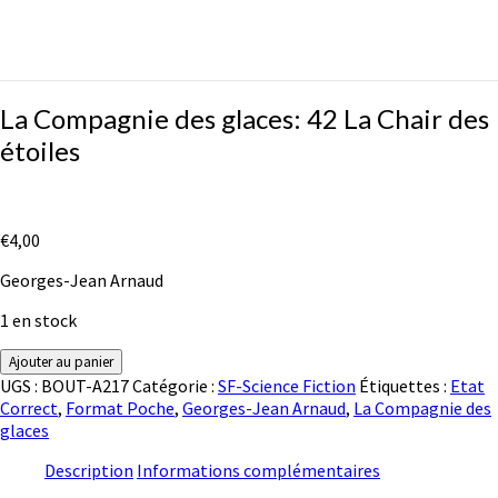
La
La Compagnie des glaces: 42 La Chair des
Compagnie
étoiles
des
glaces:
42
La
€
4,00
Chair
des
Georges-Jean Arnaud
étoiles
1 en stock
quantité
Ajouter au panier
de
UGS :
BOUT-A217
Catégorie :
SF-Science Fiction
Étiquettes :
Etat
La
Correct
,
Format Poche
,
Georges-Jean Arnaud
,
La Compagnie des
Compagnie
glaces
des
glaces:
Description
Informations complémentaires
42