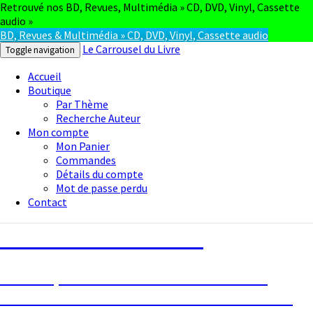
Retrouvé nos BD, Revues, Multimédia » CD, DVD, Vinyl, Cassette
audio »
BD, Revues & Multimédia » CD, DVD, Vinyl, Cassette audio
Le Carrousel du Livre
Toggle navigation
Accueil
Boutique
Par Thème
Recherche Auteur
Mon compte
Mon Panier
Commandes
Détails du compte
Mot de passe perdu
Contact
Le Carrousel du Livre
La bouquinerie consiste à vendre ou
acheter des livres anciens ou d’occasion