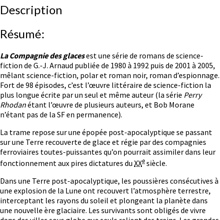
Description
La
Chair
des
Résumé:
étoiles
La Compagnie des glaces
est une série de romans de science-
fiction de G.-J. Arnaud publiée de 1980 à 1992 puis de 2001 à 2005,
mêlant science-fiction, polar et roman noir, roman d’espionnage.
Fort de 98 épisodes, c’est l’œuvre littéraire de science-fiction la
plus longue écrite par un seul et même auteur (la série
Perry
Rhodan
étant l’œuvre de plusieurs auteurs, et Bob Morane
n’étant pas de la SF en permanence).
La trame repose sur une épopée post-apocalyptique se passant
sur une Terre recouverte de glace et régie par des compagnies
ferroviaires toutes-puissantes qu’on pourrait assimiler dans leur
e
fonctionnement aux pires dictatures du
XX
siècle.
Dans une Terre post-apocalyptique, les poussières consécutives à
une explosion de la Lune ont recouvert l’atmosphère terrestre,
interceptant les rayons du soleil et plongeant la planète dans
une nouvelle ère glaciaire. Les survivants sont obligés de vivre