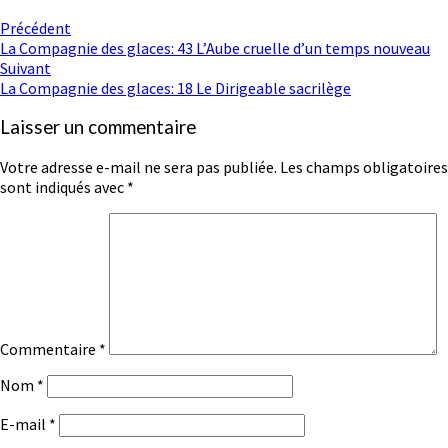
Navigation
Précédent
La Compagnie des glaces: 43 L’Aube cruelle d’un temps nouveau
d'article
Suivant
La Compagnie des glaces: 18 Le Dirigeable sacrilège
Laisser un commentaire
Votre adresse e-mail ne sera pas publiée.
Les champs obligatoires
sont indiqués avec
*
Commentaire
*
Nom
*
E-mail
*