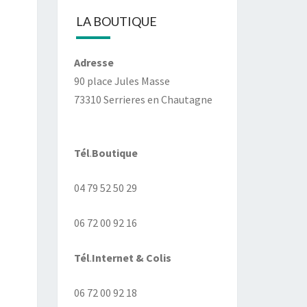
LA BOUTIQUE
Adresse
90 place Jules Masse
73310 Serrieres en Chautagne
Tél
.
Boutique
04 79 52 50 29
06 72 00 92 16
Tél
.
Internet
& Colis
06 72 00 92 18