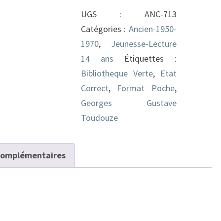
Filleule
UGS :
ANC-713
De
Catégories :
Ancien-1950-
Merlin
1970
,
Jeunesse-Lecture
14 ans
Étiquettes :
Bibliotheque Verte
,
Etat
Correct
,
Format Poche
,
Georges Gustave
Toudouze
complémentaires