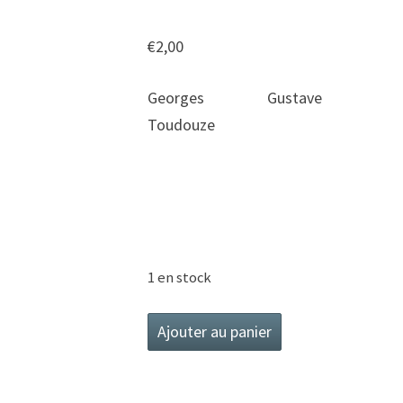
DE
MERLIN
€
2,00
Georges Gustave
Toudouze
1 en stock
quantité
Ajouter au panier
de
La