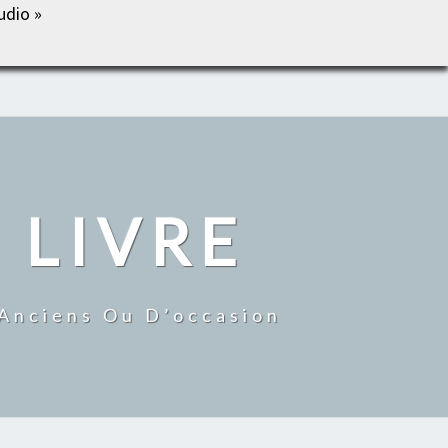
udio »
IL
BOUTIQUE
MON COMPTE
CONTACT
 LIVRE
 Anciens Ou D’occasion