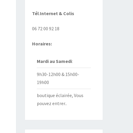
Tél
.
Internet
& Colis
06 72 00 92 18
Horaires:
Mardi au
Samedi
:
9h30-12h00 & 15h00-
19h00
boutique éclairée, Vous
pouvez entrer..