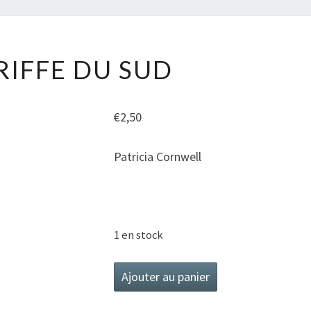
LA
RIFFE DU SUD
GRIFFE
DU
SUD
€
2,50
Patricia Cornwell
1 en stock
quantité
Ajouter au panier
de