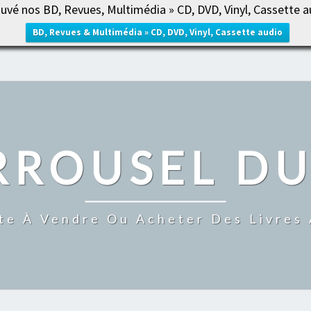
uvé nos BD, Revues, Multimédia » CD, DVD, Vinyl, Cassette a
ACCUE
BD, Revues & Multimédia » CD, DVD, Vinyl, Cassette audio
RROUSEL DU
te À Vendre Ou Acheter Des Livres