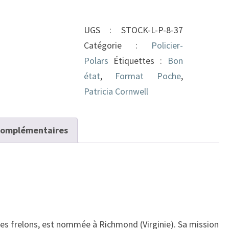
La
Griffe
UGS :
STOCK-L-P-8-37
du
Catégorie :
Policier-
sud
Polars
Étiquettes :
Bon
état
,
Format Poche
,
Patricia Cornwell
complémentaires
des frelons, est nommée à Richmond (Virginie). Sa mission