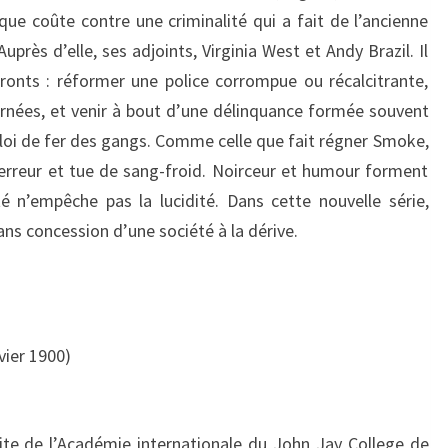
e que coûte contre une criminalité qui a fait de l’ancienne
uprès d’elle, ses adjoints, Virginia West et Andy Brazil. Il
fronts : réformer une police corrompue ou récalcitrante,
ornées, et venir à bout d’une délinquance formée souvent
a loi de fer des gangs. Comme celle que fait régner Smoke,
erreur et tue de sang-froid. Noirceur et humour forment
é n’empêche pas la lucidité. Dans cette nouvelle série,
ans concession d’une société à la dérive.
vier 1900
)
te de l’Académie internationale du John Jay College de