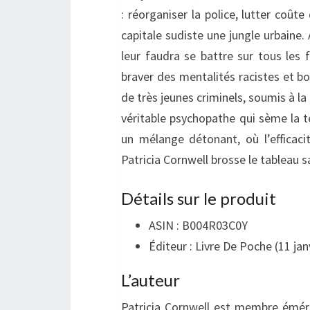
: réorganiser la police, lutter coût
capitale sudiste une jungle urbaine. A
leur faudra se battre sur tous les 
braver des mentalités racistes et b
de très jeunes criminels, soumis à l
véritable psychopathe qui sème la t
un mélange détonant, où l’efficacit
Patricia Cornwell brosse le tableau s
Détails sur le produit
ASIN :
B004R03C0Y
Éditeur :
Livre De Poche (1
1 jan
L’auteur
Patricia Cornwell est membre éméri