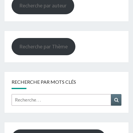
Recherche par auteur
Recherche par Thème
RECHERCHE PAR MOTS CLÉS
Rechercher :
Recher