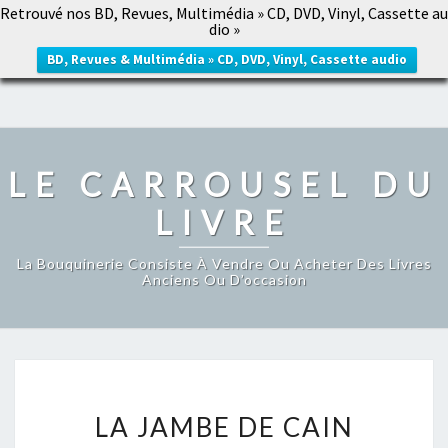
Retrouvé nos BD, Revues, Multimédia » CD, DVD, Vinyl, Cassette au
LE CARROUSEL DU LIVRE
dio »
Togg
navig
BD, Revues & Multimédia » CD, DVD, Vinyl, Cassette audio
LE CARROUSEL DU
LIVRE
La Bouquinerie Consiste À Vendre Ou Acheter Des Livres
Anciens Ou D’occasion
LA
LA JAMBE DE CAIN
JAMBE