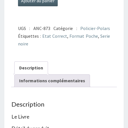
Ajouter au panier
de
La
jambe
UGS :
ANC-873
Catégorie :
Policier-Polars
de
Étiquettes :
Etat Correct
,
Format Poche
,
Serie
cain
noire
Description
Informations complémentaires
Description
Le Livre