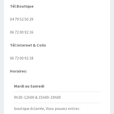
Tél
.
Boutique
04 79 52 50 29
06 72 00 92 16
Tél
.
Internet
& Colis
06 72 00 92 18
Horaires:
Mardi au
Samedi
:
9h30-12h00 & 15h00-19h00
boutique éclairée, Vous pouvez entrer..