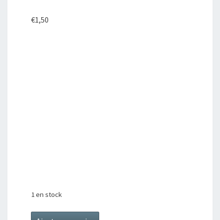
€
1,50
1 en stock
quantité