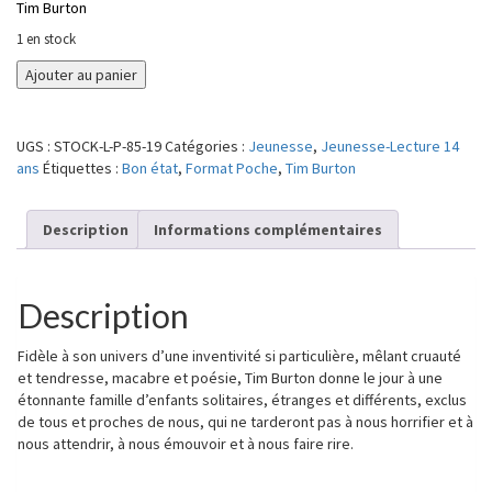
Tim Burton
1 en stock
quantité
Ajouter au panier
de
La
triste
UGS :
STOCK-L-P-85-19
Catégories :
Jeunesse
,
Jeunesse-Lecture 14
fin
ans
Étiquettes :
Bon état
,
Format Poche
,
Tim Burton
du
petit
Enfant
Description
Informations complémentaires
Huître
et
autres
Description
histoires
Fidèle à son univers d’une inventivité si particulière, mêlant cruauté
et tendresse, macabre et poésie, Tim Burton donne le jour à une
étonnante famille d’enfants solitaires, étranges et différents, exclus
de tous et proches de nous, qui ne tarderont pas à nous horrifier et à
nous attendrir, à nous émouvoir et à nous faire rire.