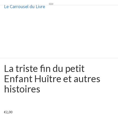
Le Carrousel du Livre
Toggle
Le Carrousel du Livre
navigation
La bouquinerie consiste à vendre
ou acheter des livres anciens ou
d’occasion
La triste fin du petit
La
triste
Enfant Huître et autres
fin
du
histoires
petit
Enfant
Huître
et
autres
€
2,00
histoires