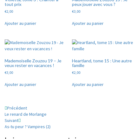
tout prix
peux jouer avec vous ?
€
2,00
€
3,00
Ajouter au panier
Ajouter au panier
Mademoiselle Zouzou 19 – Je
Heartland, tome 15 : Une autre
veux rester en vacances !
famille
€
3,00
€
2,00
Ajouter au panier
Ajouter au panier
Navigation
Précédent
Le renard de Morlange
d'article
Suivant
As-tu peur ? Vampires (2)