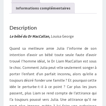
si
belle
Informations complémentaires
rencontre
Description
Le bébé du Dr MacCallan,
Louisa George
Quand sa meilleure amie Julia l’informe de son
intention d’avoir un bébé toute seule faute d’avoir
trouvé l’homme idéal, le Dr Liam MacCallan est sous
le choc. Comment Julia peut-elle seulement songer à
porter l’enfant d’un parfait inconnu, alors qu’elle a
toujours désiré fonder une famille ? Et pourquoi cette
idée le perturbe-t-il à ce point ? Car plus les jours
passent, plus Liam se rend compte de l’attirance qui
l’a toujours poussé vers Julia. Une attirance qu’il ne
peut plus ignorer, quitte à lui faire une audacieuse