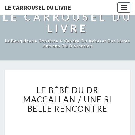
LE CARROUSEL DU LIVRE
Togg
LE CARROUSEL DU
navig
LIVRE
La Bouquinerie Consiste À Vendre Ou Acheter Des Livres
Anciens Ou D’occasion
LE
LE BÉBÉ DU DR
BÉBÉ
MACCALLAN / UNE SI
DU
BELLE RENCONTRE
DR
MACCALLAN
/
UNE