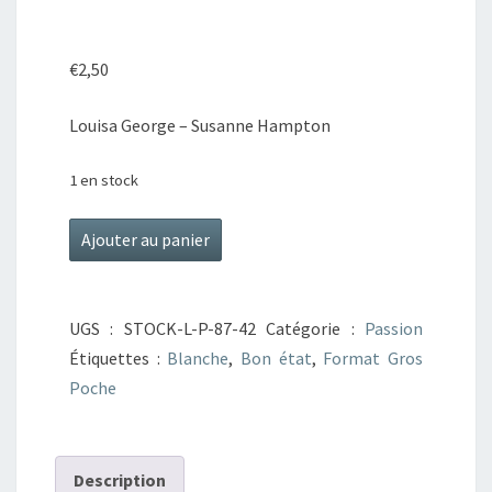
SI
BELLE
€
2,50
RENCONTRE
Louisa George – Susanne Hampton
1 en stock
quantité
Ajouter au panier
de
Le
bébé
UGS :
STOCK-L-P-87-42
Catégorie :
Passion
du
Étiquettes :
Blanche
,
Bon état
,
Format Gros
Dr
Poche
MacCallan
/
Une
Description