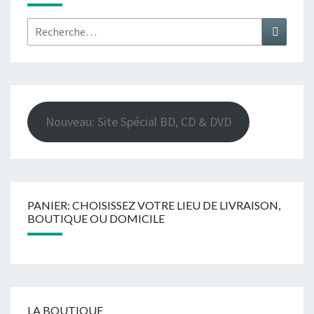
Rechercher :
Recher
Nouveau: Site Spécial BD, CD & DVD
PANIER: CHOISISSEZ VOTRE LIEU DE LIVRAISON,
BOUTIQUE OU DOMICILE
LA BOUTIQUE