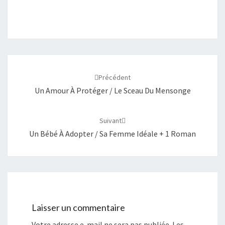
Navigation
d'article
Précédent
Un Amour À Protéger / Le Sceau Du Mensonge
Suivant
Un Bébé À Adopter / Sa Femme Idéale + 1 Roman
Laisser un commentaire
Votre adresse e-mail ne sera pas publiée.
Les