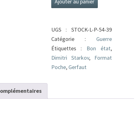
Ajouter au panier
de
Le
Dos
UGS :
STOCK-L-P-54-39
au
Catégorie :
Guerre
peloton
Étiquettes :
Bon état
,
Dimitri Starkov
,
Format
Poche
,
Gerfaut
complémentaires