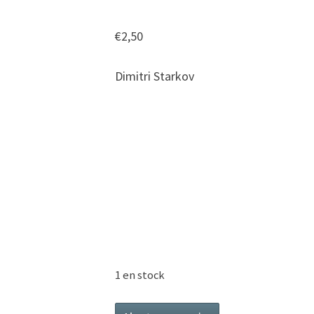
AU
PELOTON
€
2,50
Dimitri Starkov
1 en stock
quantité