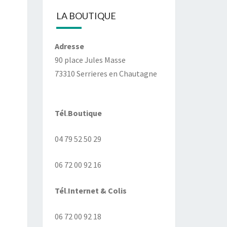
LA BOUTIQUE
Adresse
90 place Jules Masse
73310 Serrieres en Chautagne
Tél
.
Boutique
04 79 52 50 29
06 72 00 92 16
Tél
.
Internet
& Colis
06 72 00 92 18