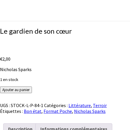
Le
Le gardien de son cœur
gardien
de
son
cœur
€
2,00
Nicholas Sparks
1 en stock
quantité
Ajouter au panier
de
Le
UGS :
STOCK-L-P-84-1
Catégories :
Littérature
,
Terroir
gardien
Étiquettes :
Bon état
,
Format Poche
,
Nicholas Sparks
de
son
cœur
Description
Informations complémentaires