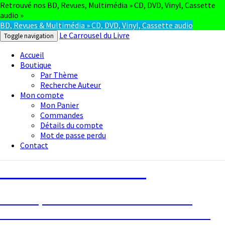
Retrouvé nos BD, Revues, Multimédia » CD, DVD, Vinyl, Cassette
audio »
BD, Revues & Multimédia » CD, DVD, Vinyl, Cassette audio
Le Carrousel du Livre
Toggle navigation
Accueil
Boutique
Par Thème
Recherche Auteur
Mon compte
Mon Panier
Commandes
Détails du compte
Mot de passe perdu
Contact
Le Carrousel du Livre
La bouquinerie consiste à vendre ou
acheter des livres anciens ou d’occasion