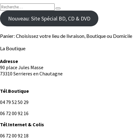
Rechercher :
Recherche
Nouveau: Site Spécial BD, CD & DVD
Panier: Choisissez votre lieu de livraison, Boutique ou Domicile
La Boutique
Adresse
90 place Jules Masse
73310 Serrieres en Chautagne
Tél
.
Boutique
04 79 52 50 29
06 72 00 92 16
Tél
.
Internet
& Colis
06 72 00 92 18