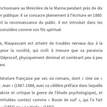
onctionnaire au Ministère de la Marine pendant près de dix
on publique. Il se consacre pleinement à l’écriture en 1880.
 la reconnaissance du public. Il est introduit dans les
e considère comme son fils spirituel.
e, Maupassant est atteint de troubles nerveux dus à la
e pour la société, qui croît à mesure que sa paranoïa
. Dépressif, physiquement diminué et sombrant peu à peu
ans.
érature française par ses six romans, dont « Une vie »
et Jean » (1887-1888, avec sa célèbre préface dans laquelle
liste et critique le genre de l’étude psychologique), et
intitulées contes) comme « Boule de suif », qui l’a fait
 » (1883) ou « Le Horla » (1887).