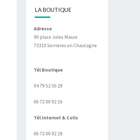
LA BOUTIQUE
Adresse
90 place Jules Masse
73310 Serrieres en Chautagne
Tél
.
Boutique
04 79 52 50 29
06 72 00 92 16
Tél
.
Internet
& Colis
06 72 00 92 18