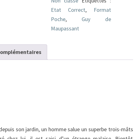
Non classé
Étiquettes :
Etat Correct
,
Format
Poche
,
Guy de
Maupassant
complémentaires
 depuis son jardin, un homme salue un superbe trois-mâts
ré chez lui, il est saisi d’un étrange malaise. Bientôt