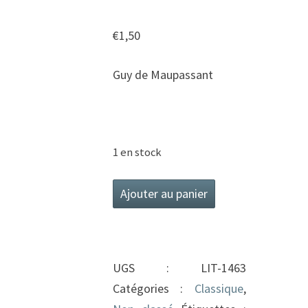
€
1,50
Guy de Maupassant
1 en stock
quantité
Ajouter au panier
de
Le
Horla
UGS :
LIT-1463
Catégories :
Classique
,