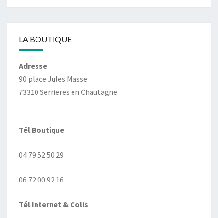
LA BOUTIQUE
Adresse
90 place Jules Masse
73310 Serrieres en Chautagne
Tél
.
Boutique
04 79 52 50 29
06 72 00 92 16
Tél
.
Internet
& Colis