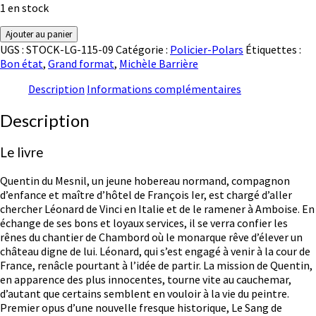
1 en stock
quantité
Ajouter au panier
de
UGS :
STOCK-LG-115-09
Catégorie :
Policier-Polars
Étiquettes :
Le
Bon état
,
Grand format
,
Michèle Barrière
Sang
de
Description
Informations complémentaires
l'Hermine
Description
Le livre
Quentin du Mesnil, un jeune hobereau normand, compagnon
d’enfance et maître d’hôtel de François Ier, est chargé d’aller
chercher Léonard de Vinci en Italie et de le ramener à Amboise. En
échange de ses bons et loyaux services, il se verra confier les
rênes du chantier de Chambord où le monarque rêve d’élever un
château digne de lui. Léonard, qui s’est engagé à venir à la cour de
France, renâcle pourtant à l’idée de partir. La mission de Quentin,
en apparence des plus innocentes, tourne vite au cauchemar,
d’autant que certains semblent en vouloir à la vie du peintre.
Premier opus d’une nouvelle fresque historique, Le Sang de