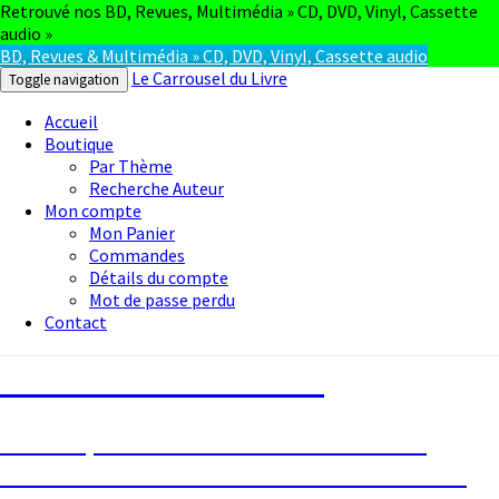
Retrouvé nos BD, Revues, Multimédia » CD, DVD, Vinyl, Cassette
audio »
BD, Revues & Multimédia » CD, DVD, Vinyl, Cassette audio
Le Carrousel du Livre
Toggle navigation
Accueil
Boutique
Par Thème
Recherche Auteur
Mon compte
Mon Panier
Commandes
Détails du compte
Mot de passe perdu
Contact
Le Carrousel du Livre
La bouquinerie consiste à vendre ou
acheter des livres anciens ou d’occasion