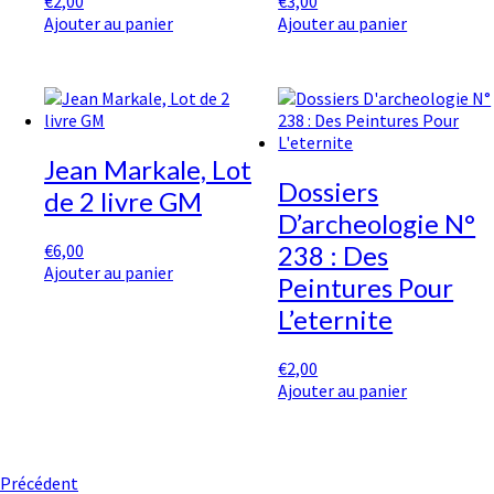
€
2,00
€
3,00
Ajouter au panier
Ajouter au panier
Jean Markale, Lot
Dossiers
de 2 livre GM
D’archeologie N°
€
6,00
238 : Des
Ajouter au panier
Peintures Pour
L’eternite
€
2,00
Ajouter au panier
Navigation
Précédent