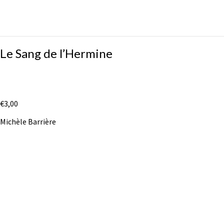
Le
Le Sang de l’Hermine
Sang
de
l’Hermine
€
3,00
Michèle Barrière