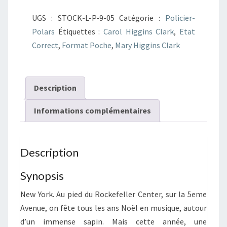
Voleur
UGS :
STOCK-L-P-9-05
Catégorie :
Policier-
de
Polars
Étiquettes :
Carol Higgins Clark
,
Etat
Noël
Correct
,
Format Poche
,
Mary Higgins Clark
Description
Informations complémentaires
Description
Synopsis
New York. Au pied du Rockefeller Center, sur la 5eme
Avenue, on fête tous les ans Noël en musique, autour
d’un immense sapin. Mais cette année, une