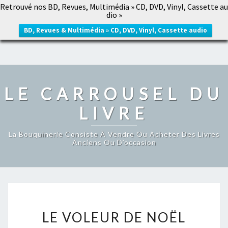
Retrouvé nos BD, Revues, Multimédia » CD, DVD, Vinyl, Cassette au
LE CARROUSEL DU LIVRE
dio »
Togg
navig
BD, Revues & Multimédia » CD, DVD, Vinyl, Cassette audio
LE CARROUSEL DU
LIVRE
La Bouquinerie Consiste À Vendre Ou Acheter Des Livres
Anciens Ou D’occasion
LE
LE VOLEUR DE NOËL
VOLEUR