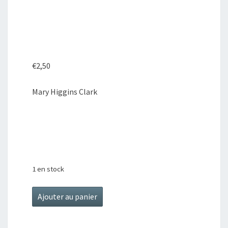
DE
NOËL
€
2,50
Mary Higgins Clark
1 en stock
quantité
Ajouter au panier
de
Le