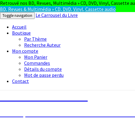
Retrouvé nos BD, Revues, Multimédia » CD, DVD, Vinyl, Cassette au
BD, Revues & Multimédia » CD, DVD, Vinyl, Cassette audio
Le Carrousel du Livre
Toggle navigation
Accueil
Boutique
Par Thème
Recherche Auteur
Mon compte
Mon Panier
Commandes
Détails du compte
Mot de passe perdu
Contact
Le Carrousel du Livre
La bouquinerie consiste à vendre ou achete