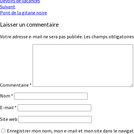
Devoirs de vacances
d'article
Suivant
Pont de la gitane noire
Laisser un commentaire
Votre adresse e-mail ne sera pas publiée.
Les champs obligatoires
Commentaire
*
Nom
*
E-mail
*
Site web
Enregistrer mon nom, mon e-mail et mon site dans le naviga