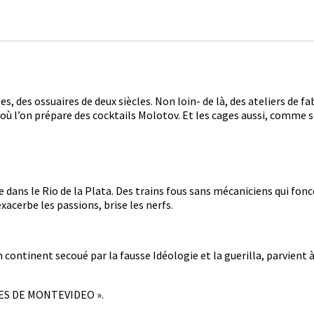
Montevideo
, des ossuaires de deux siècles. Non loin- de là, des ateliers de f
où l’on prépare des cocktails Molotov. Et les cages aussi, comme sou
e dans le Rio de la Plata. Des trains fous sans mécaniciens qui fon
acerbe les passions, brise les nerfs.
n continent secoué par la fausse Idéologie et la guerilla, parvient à
CAGES DE MONTEVIDEO ».