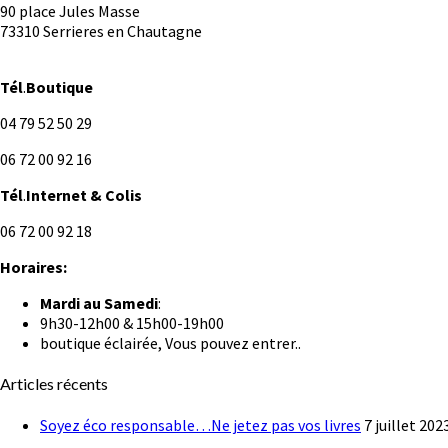
90 place Jules Masse
73310 Serrieres en Chautagne
Tél
.
Boutique
04 79 52 50 29
06 72 00 92 16
Tél
.
Internet
& Colis
06 72 00 92 18
Horaires:
Mardi au
Samedi
:
9h30-12h00 & 15h00-19h00
boutique éclairée, Vous pouvez entrer..
Articles récents
Soyez éco responsable…Ne jetez pas vos livres
7 juillet 202