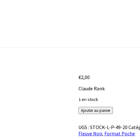
€
2,00
Claude Rank
1 en stock
quantité
Ajouter au panier
de
Les
UGS :
STOCK-L-P-49-20
Catég
cages
Fleuve Noir
,
Format Poche
de