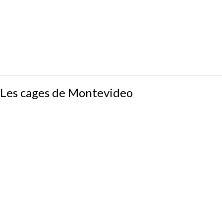
Les
Les cages de Montevideo
cages
de
Montevideo