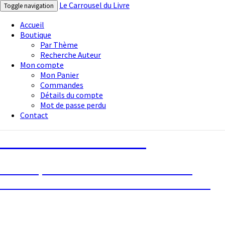
Le Carrousel du Livre
Toggle navigation
Accueil
Boutique
Par Thème
Recherche Auteur
Mon compte
Mon Panier
Commandes
Détails du compte
Mot de passe perdu
Contact
Le Carrousel du Livre
La bouquinerie consiste à vendre ou
acheter des livres anciens ou d’occasion