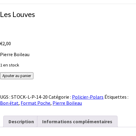
Les
Les Louves
Louves
€
2,00
Pierre Boileau
1 en stock
quantité
Ajouter au panier
de
Les
Louves
UGS :
STOCK-L-P-14-20
Catégorie :
Policier-Polars
Étiquettes :
Bon état
,
Format Poche
,
Pierre Boileau
Description
Informations complémentaires