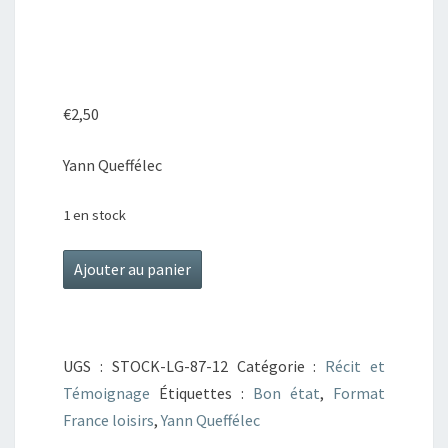
€
2,50
Yann Queffélec
1 en stock
quantité
Ajouter au panier
de
Les
noces
UGS :
STOCK-LG-87-12
Catégorie :
Récit et
Barbares
Témoignage
Étiquettes :
Bon état
,
Format
France loisirs
,
Yann Queffélec