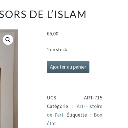
LES
SORS DE L’ISLAM
TRÉSORS
DE
L’ISLAM
€
5,00
1 en stock
quantité
Ajouter au panier
de
Les
Trésors
UGS :
ART-715
De
Catégorie :
Art-Histoire
L'islam
de l'art
Étiquette :
Bon
état