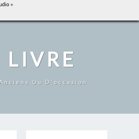
udio »
IL
BOUTIQUE
MON COMPTE
CONTACT
 LIVRE
 Anciens Ou D’occasion