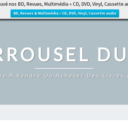
uvé nos BD, Revues, Multimédia » CD, DVD, Vinyl, Cassette a
ACCUE
BD, Revues & Multimédia » CD, DVD, Vinyl, Cassette audio
RROUSEL DU
te À Vendre Ou Acheter Des Livres