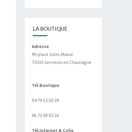
LA BOUTIQUE
Adresse
90 place Jules Masse
73310 Serrieres en Chautagne
Tél
.
Boutique
04 79 52 50 29
06 72 00 92 16
Tél
.
Internet
& Colis