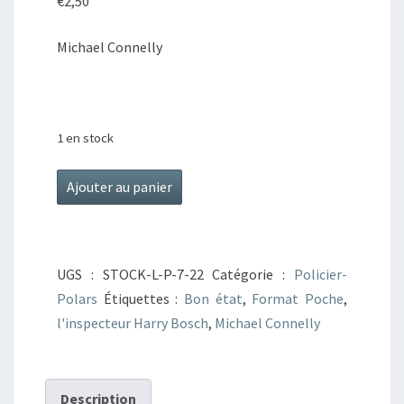
€
2,50
Michael Connelly
1 en stock
quantité
Ajouter au panier
de
Mariachi
plaza
UGS :
STOCK-L-P-7-22
Catégorie :
Policier-
Polars
Étiquettes :
Bon état
,
Format Poche
,
l'inspecteur Harry Bosch
,
Michael Connelly
Description