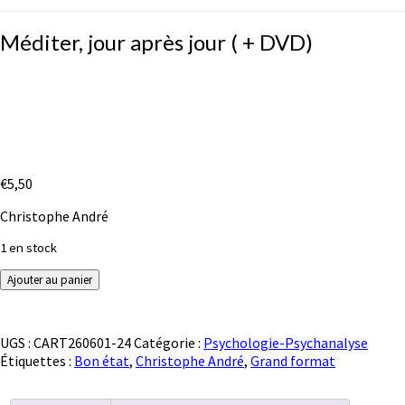
Méditer,
Méditer, jour après jour ( + DVD)
jour
après
jour
(
+
DVD)
€
5,50
Christophe André
1 en stock
quantité
Ajouter au panier
de
Méditer,
jour
UGS :
CART260601-24
Catégorie :
Psychologie-Psychanalyse
après
Étiquettes :
Bon état
,
Christophe André
,
Grand format
jour
(
+