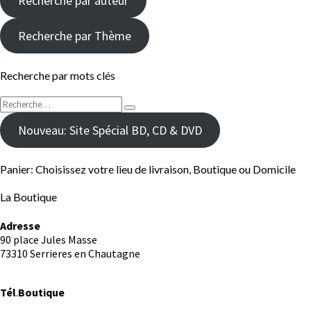
Recherche par auteur
Recherche par Thème
Recherche par mots clés
Rechercher :
Recherche
Nouveau: Site Spécial BD, CD & DVD
Panier: Choisissez votre lieu de livraison, Boutique ou Domicile
La Boutique
Adresse
90 place Jules Masse
73310 Serrieres en Chautagne
Tél
.
Boutique