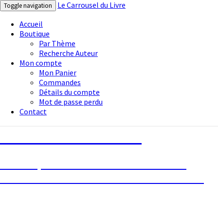
Le Carrousel du Livre
Toggle navigation
Accueil
Boutique
Par Thème
Recherche Auteur
Mon compte
Mon Panier
Commandes
Détails du compte
Mot de passe perdu
Contact
Le Carrousel du Livre
La bouquinerie consiste à vendre ou
acheter des livres anciens ou d’occasion