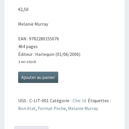
€
2,50
Melanie Murray
EAN : 9782280155076
464 pages
Éditeur : Harlequin (01/06/2006)
1 en stock
quantité
Ajouter au panier
de
Miss
Bubbles
UGS :
C-LIT-001
Catégorie :
Chic lit
Étiquettes :
vole
Bon état
,
Format Poche
,
Melanie Murray
la
vedette