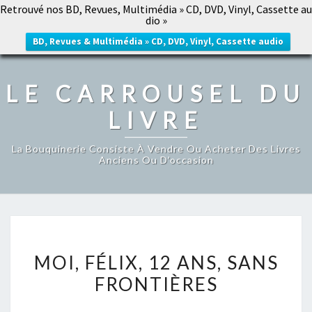
Retrouvé nos BD, Revues, Multimédia » CD, DVD, Vinyl, Cassette au
LE CARROUSEL DU LIVRE
dio »
Togg
navig
BD, Revues & Multimédia » CD, DVD, Vinyl, Cassette audio
LE CARROUSEL DU
LIVRE
La Bouquinerie Consiste À Vendre Ou Acheter Des Livres
Anciens Ou D’occasion
MOI,
MOI, FÉLIX, 12 ANS, SANS
FÉLIX,
FRONTIÈRES
12
ANS,