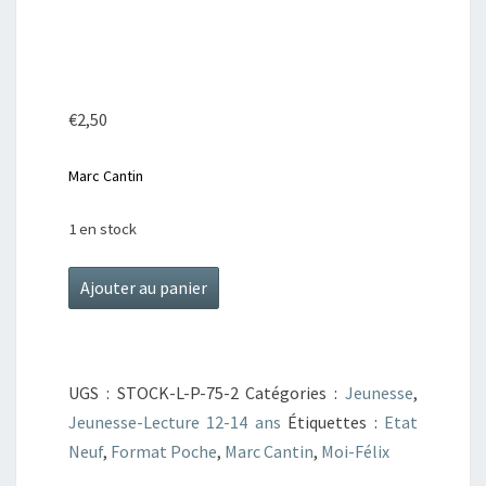
SANS
FRONTIÈRES
€
2,50
Marc Cantin
1 en stock
quantité
Ajouter au panier
de
Moi,
Félix,
UGS :
STOCK-L-P-75-2
Catégories :
Jeunesse
,
12
Jeunesse-Lecture 12-14 ans
Étiquettes :
Etat
ans,
Neuf
,
Format Poche
,
Marc Cantin
,
Moi-Félix
sans
frontières