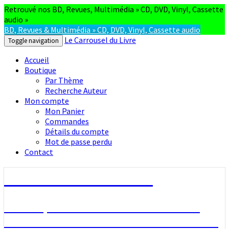
Retrouvé nos BD, Revues, Multimédia » CD, DVD, Vinyl, Cassette
audio »
BD, Revues & Multimédia » CD, DVD, Vinyl, Cassette audio
Le Carrousel du Livre
Toggle navigation
Accueil
Boutique
Par Thème
Recherche Auteur
Mon compte
Mon Panier
Commandes
Détails du compte
Mot de passe perdu
Contact
Le Carrousel du Livre
La bouquinerie consiste à vendre ou
acheter des livres anciens ou d’occasion