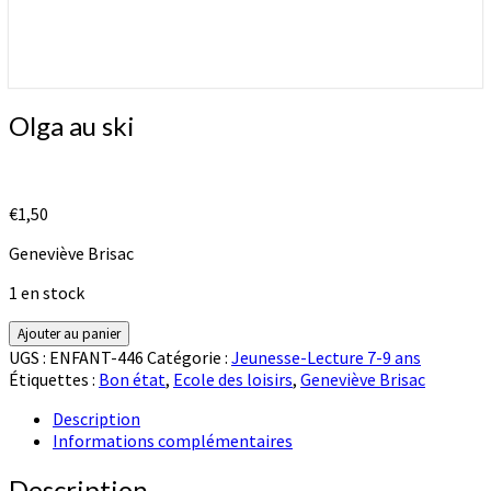
Olga
Olga au ski
au
ski
€
1,50
Geneviève Brisac
1 en stock
quantité
Ajouter au panier
de
UGS :
ENFANT-446
Catégorie :
Jeunesse-Lecture 7-9 ans
Olga
Étiquettes :
Bon état
,
Ecole des loisirs
,
Geneviève Brisac
au
ski
Description
Informations complémentaires
Description